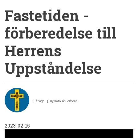
Fastetiden -
förberedelse till
Herrens
Uppståndelse
Fastetiden
-
3 år ago
By
Katolsk Horisont
förberedelse
till
2023-02-15
Herrens